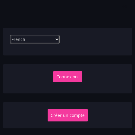
ee
Select
your
language
Créer un compte