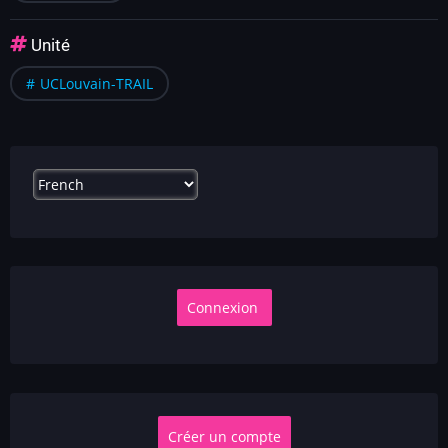
Unité
UCLouvain-TRAIL
Select
your
language
Créer un compte