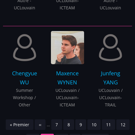
Autre -
UCLouvain-
Autre -
UCLouvain
ICTEAM
UCLouvain
Chengyue
Maxence
Junfeng
WU
WYNEN
YANG
Summer
UCLouvain /
UCLouvain /
Workshop /
UCLouvain-
UCLouvain-
Other
ICTEAM
TRAIL
Pagination
Première
« Premier
Page
‹‹
…
Page
7
Page
8
Page
9
Page
10
Page
11
Page
12
page
précédente